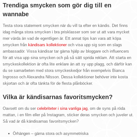
Trendiga smycken som gör dig till en
wannabe
Testa stora statement smycken när du vill ta efter en kändis. Det finns
idag många stora smycken i bra prisklasser som ser ut att vara mycket
mer värda än vad de egentligen är. Ett annat tips kan vara att köpa
smycken från
kändisars kollektioner
och visa upp sig som en slags
ambassadör. Vissa kändisar tar gärna hjälp av bloggare och influencers
för att visa upp sina smycken och på så sätt sprida reklam. Att starta en
smyckeskollektion är ofta lite enklare än att sy upp plagg, och därför kan
du se samarbeten med stora smyckeskedjor från exempelvis Bianca
Ingrosso och Alexandra Nilsson. Dessa kollektioner behöver inte kosta
skjortan och är ofta tänkta för de flesta plånböcker.
Vilka är kändisarnas favoritsmycken?
Oavsett om du ser
celebriteter i sina vanliga jag
, om de syns på röda
mattan, i en film eller på Instagram, sticker deras smycken och juveler ut.
Så vad är då kändisarnas favoritsmycken?
Örhängen – gärna stora och asymmetriska