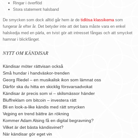
Ringar i överflöd
Stora statement halsband
De smycken som dock alltid går hem är de
tidlösa klassikerna
som
fungerar år efter år. Det betyder inte att det bara måste vara en enkel
halskedja med en pärla, en tvist gör att intresset fångas och att smycket
hamnar i blickfånget.
NYTT OM KÄNDISAR
Kändisar möter rättvisan också
Små hundar i handväskor-trenden
Georg Riedel – en musikalisk ikon som lämnat oss
Därför ska du hitta en skicklig försvarsadvokat
Kändisar är precis som vi – skilsmässor händer
Bluffreklam om bitcoin – investera rätt
Bli en look-a-like kändis med rätt smycken
Vejping en trend bättre än rökning
Kommer Adam Alsing få en digital begravning?
Vilket är det bästa kändisvinet?
När kändisar gör eget vin