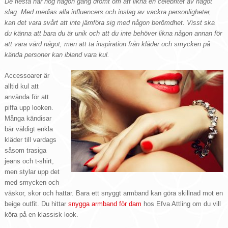
De flesta har nog någon gång drömt om att likna en celebritet av något
slag. Med medias alla influencers och inslag av vackra personligheter,
kan det vara svårt att inte jämföra sig med någon berömdhet. Visst ska
du känna att bara du är unik och att du inte behöver likna någon annan för
att vara värd något, men att ta inspiration från kläder och smycken på
kända personer kan ibland vara kul.
Accessoarer är
alltid kul att
använda för att
piffa upp looken.
Många kändisar
bär väldigt enkla
kläder till vardags
såsom trasiga
jeans och t-shirt,
men stylar upp det
med smycken och
väskor, skor och hattar. Bara ett snyggt armband kan göra skillnad mot en
beige outfit. Du hittar
snygga armband för dam
hos Efva Attling om du vill
köra på en klassisk look.