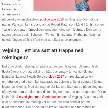
listare och c-
listare. Den
amerikanska
nätpublikationen Buzzfeed
publicerade 2018
en lång lista över kända
namn. På listan fanns bland annat Robert Pattinson, känd från filmserien
Twilight och snart förmodligen ännu mer känd som Batman. Den gamla
superstjärnan Jack Nicholson. TV- och filmstjärnan Katherine Heigl har
också fångats på bild i färd med att blåsa ut ett ångmoln.
Vejping – ett bra sätt att trappa ned
rökningen?
Det vore direkt felaktigt att påstå att vejping är nyttigt. Däremot är de
flesta överens om att det är ett bättre alternativ än vanlig rökning.
Brittiska National Health Service
skrev 2017
om resultaten av en
omfattande studie som konstaterade att vejping är långt säkrare i långa
loppet än rökning. Med det sagt är det kanske bäst att se på vejping inte
så mycket som ett alternativ till rökning som ett sätt att trappa ned. Det är
i alla fall så
myndigheterna i Storbritannien
ser på vejping. Alla som varit
eller är beroende av rökning vet att det inte bara handlar om ett
nikotinberoende. Det är också en fysisk handling och för många är