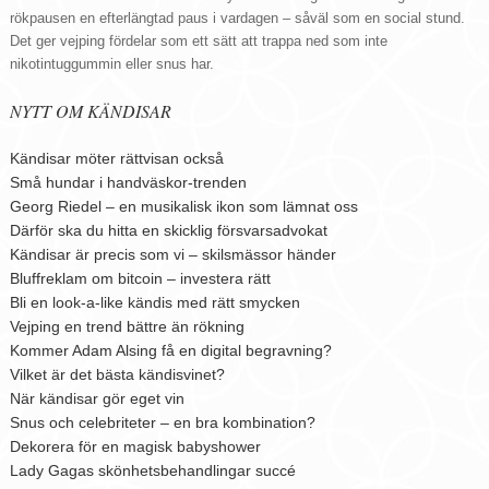
rökpausen en efterlängtad paus i vardagen – såväl som en social stund.
Det ger vejping fördelar som ett sätt att trappa ned som inte
nikotintuggummin eller snus har.
NYTT OM KÄNDISAR
Kändisar möter rättvisan också
Små hundar i handväskor-trenden
Georg Riedel – en musikalisk ikon som lämnat oss
Därför ska du hitta en skicklig försvarsadvokat
Kändisar är precis som vi – skilsmässor händer
Bluffreklam om bitcoin – investera rätt
Bli en look-a-like kändis med rätt smycken
Vejping en trend bättre än rökning
Kommer Adam Alsing få en digital begravning?
Vilket är det bästa kändisvinet?
När kändisar gör eget vin
Snus och celebriteter – en bra kombination?
Dekorera för en magisk babyshower
Lady Gagas skönhetsbehandlingar succé