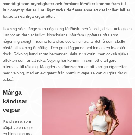
samtidigt som myndigheter och forskare försöker komma fram till
hur onyttigt det är. I nuläget tycks de flesta anse att det i vilket fall är
bättre än vanliga cigarretter.
Rökning sågs länge som någonting förföriskt och ”coolt”, delvis antagligen
just för att det var farligt. Nonchalans inför fara uppfattas ofta som
någonting sexigt. Tiderna förändras dock, numera är det få som skulle
påstå att rökning är häftigt. Den grundläggande problematiken kvarstår
dock. Rökning handlar om beroenden, dels av nikotin, men också själva
affekten som är att röka. Vejping har kommit in som ett ofarligare
alternativ till rökning. Mängder av kändisar har ersatt vanliga cigarretter
med vejping, med en e-cigarett från premiumvape.se kan du göra det du
också.
Många
kändisar
vejpar
Kändisarna som
börjat vejpa utgör
en blandning av a-